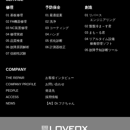
採用情報
修理
予防保全
創造
GREEN CHALLENGE
01 基板修理
01 最適提案
01 リバース
エンジニアリング
02 FA機器修理
02 洗浄
環境への取り組み
02 盤盤冷ま～す君
03 NC装置修理
03 コーティング
03 まも～る君
/
04 修理実績
04 ハンダ
お問い合わせ
発送先
04 リアルタイム設備
05 品質検査
05 劣化診断
稼働管理ソフト
06 故障原因解析
06 計測器校正
05 故障予知診断ツール
07 信頼性試験
COMPANY
THE REPAIR
お客様インタビュー
COMPANY PROFILE
お問い合わせ
PEOPLE
発送先
ACCESS
採用情報
NEWS
【AI】Dr.フクちゃん