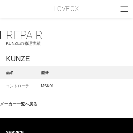
LOVEOX
REPAIR
PHILOSOPHY
KUNZEの修理実績
フィロソフィー
COMPANY PROFILE
KUNZE
会社情報
品名
型番
SERVICE
コントローラ
MSK01
サービス内容
INTERVIEW
メーカー一覧へ戻る
お客様インタビュー
RECRUIT
SERVICE