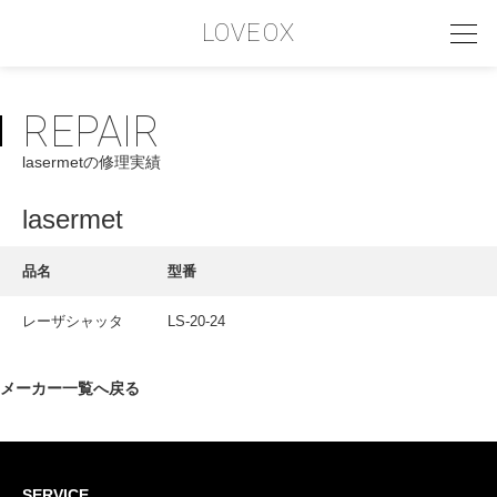
LOVEOX
REPAIR
PHILOSOPHY
lasermetの修理実績
フィロソフィー
COMPANY PROFILE
lasermet
会社情報
品名
型番
SERVICE
レーザシャッタ
LS-20-24
サービス内容
INTERVIEW
メーカー一覧へ戻る
お客様インタビュー
RECRUIT
SERVICE