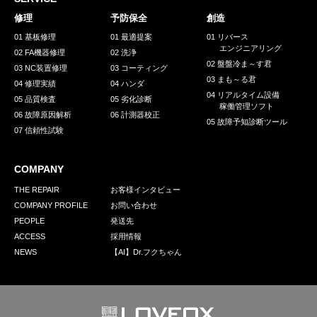
採用情報
修理
予防保全
創造
GREEN CHALLENGE
01 基板修理
01 最適提案
01 リバース
エンジニアリング
02 FA機器修理
02 洗浄
環境への取り組み
02 盤盤冷ま～す君
03 NC装置修理
03 コーティング
03 まも～る君
/
04 修理実績
04 ハンダ
お問い合わせ
発送先
04 リアルタイム設備
05 品質検査
05 劣化診断
稼働管理ソフト
06 故障原因解析
06 計測器校正
05 故障予知診断ツール
07 信頼性試験
COMPANY
THE REPAIR
お客様インタビュー
COMPANY PROFILE
お問い合わせ
PEOPLE
発送先
ACCESS
採用情報
NEWS
【AI】Dr.フクちゃん