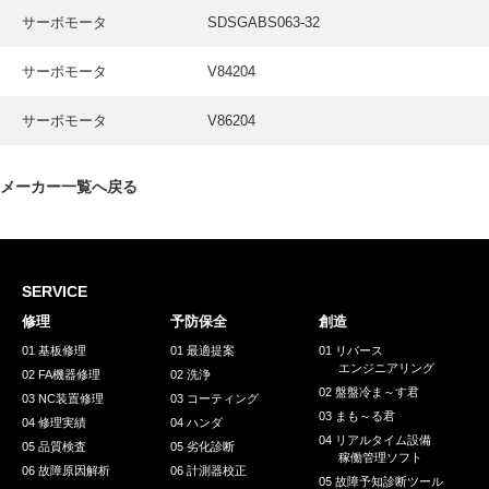
サーボモータ
SDSGABS063-32
サーボモータ
V84204
サーボモータ
V86204
メーカー一覧へ戻る
SERVICE
修理
予防保全
創造
01 基板修理
01 最適提案
01 リバース
エンジニアリング
02 FA機器修理
02 洗浄
02 盤盤冷ま～す君
03 NC装置修理
03 コーティング
03 まも～る君
04 修理実績
04 ハンダ
04 リアルタイム設備
05 品質検査
05 劣化診断
稼働管理ソフト
06 故障原因解析
06 計測器校正
05 故障予知診断ツール