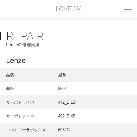
LOVEOX
REPAIR
PHILOSOPHY
Lenzeの修理実績
フィロソフィー
COMPANY PROFILE
Lenze
会社情報
品名
型番
SERVICE
基板
2002
サービス内容
サーボドライバ
472_E.1D
INTERVIEW
お客様インタビュー
サーボドライバ
492_E.4B
RECRUIT
コントローラボックス
6032G