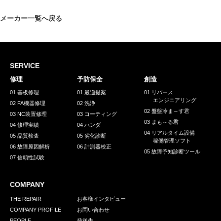
採用情報
メーカー一覧へ戻る
GREEN CHALLENGE
環境への取り組み
/
お問い合わせ
発送先
SERVICE
修理
予防保全
創造
01 基板修理
01 最適提案
01 リバース
エンジニアリング
02 FA機器修理
02 洗浄
02 盤盤冷ま～す君
03 NC装置修理
03 コーティング
03 まも～る君
04 修理実績
04 ハンダ
04 リアルタイム設備
05 品質検査
05 劣化診断
稼働管理ソフト
06 故障原因解析
06 計測器校正
05 故障予知診断ツール
07 信頼性試験
COMPANY
THE REPAIR
お客様インタビュー
COMPANY PROFILE
お問い合わせ
PEOPLE
発送先