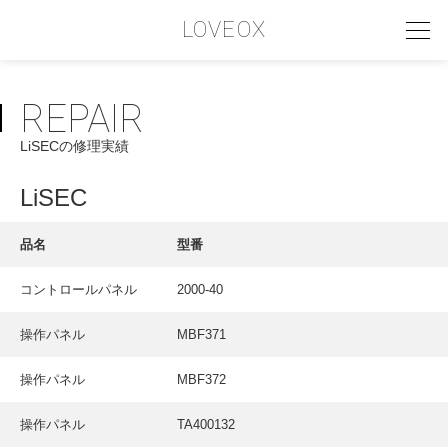
LOVEOX
REPAIR
PHILOSOPHY
LiSECの修理実績
フィロソフィー
COMPANY PROFILE
LiSEC
会社情報
品名
型番
SERVICE
コントロールパネル
2000-40
サービス内容
操作パネル
MBF371
INTERVIEW
お客様インタビュー
操作パネル
MBF372
RECRUIT
操作パネル
TA400132