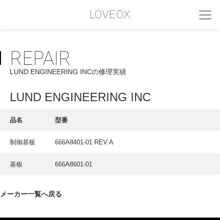
LOVEOX
REPAIR
PHILOSOPHY
LUND ENGINEERING INCの修理実績
フィロソフィー
COMPANY PROFILE
LUND ENGINEERING INC
会社情報
品名
型番
SERVICE
制御基板
666A8401-01 REV A
サービス内容
基板
666A8601-01
INTERVIEW
お客様インタビュー
メーカー一覧へ戻る
RECRUIT