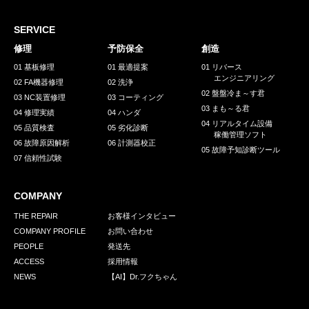
採用情報
GREEN CHALLENGE
SERVICE
修理
予防保全
創造
環境への取り組み
01 基板修理
01 最適提案
01 リバース
エンジニアリング
/
02 FA機器修理
02 洗浄
お問い合わせ
発送先
02 盤盤冷ま～す君
03 NC装置修理
03 コーティング
03 まも～る君
04 修理実績
04 ハンダ
04 リアルタイム設備
05 品質検査
05 劣化診断
稼働管理ソフト
06 故障原因解析
06 計測器校正
05 故障予知診断ツール
07 信頼性試験
COMPANY
THE REPAIR
お客様インタビュー
COMPANY PROFILE
お問い合わせ
PEOPLE
発送先
ACCESS
採用情報
NEWS
【AI】Dr.フクちゃん