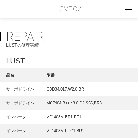
LOVEOX
REPAIR
PHILOSOPHY
LUSTの修理実績
フィロソフィー
COMPANY PROFILE
LUST
会社情報
品名
型番
SERVICE
サーボドライバ
CDD34.017.W2.0.BR
サービス内容
サーボドライバ
MC7404 Basic3.0,D2,S55,BR3
INTERVIEW
お客様インタビュー
インバータ
VF1408M.BR1.PT1
RECRUIT
インバータ
VF1408M.PTC1.BR1