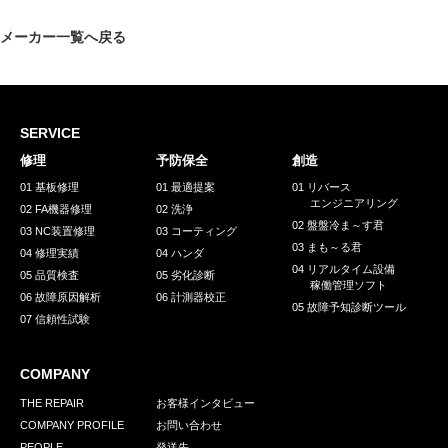
採用情報
メーカー一覧へ戻る
GREEN CHALLENGE
環境への取り組み
/
お問い合わせ
発送先
SERVICE
修理
予防保全
創造
01 基板修理
01 最適提案
01 リバース
エンジニアリング
02 FA機器修理
02 洗浄
02 盤盤冷ま～す君
03 NC装置修理
03 コーティング
03 まも～る君
04 修理実績
04 ハンダ
04 リアルタイム設備
05 品質検査
05 劣化診断
稼働管理ソフト
06 故障原因解析
06 計測器校正
05 故障予知診断ツール
07 信頼性試験
COMPANY
THE REPAIR
お客様インタビュー
COMPANY PROFILE
お問い合わせ
PEOPLE
発送先