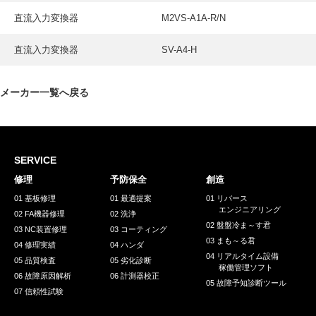
直流入力変換器
M2VS-A1A-R/N
直流入力変換器
SV-A4-H
メーカー一覧へ戻る
SERVICE
修理
予防保全
創造
01 基板修理
01 最適提案
01 リバース
エンジニアリング
02 FA機器修理
02 洗浄
02 盤盤冷ま～す君
03 NC装置修理
03 コーティング
03 まも～る君
04 修理実績
04 ハンダ
04 リアルタイム設備
05 品質検査
05 劣化診断
稼働管理ソフト
06 故障原因解析
06 計測器校正
05 故障予知診断ツール
07 信頼性試験