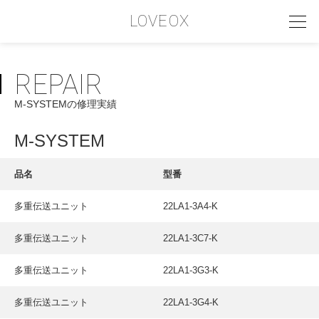
LOVEOX
REPAIR
PHILOSOPHY
M-SYSTEMの修理実績
フィロソフィー
COMPANY PROFILE
M-SYSTEM
会社情報
品名
型番
SERVICE
多重伝送ユニット
22LA1-3A4-K
サービス内容
多重伝送ユニット
22LA1-3C7-K
INTERVIEW
お客様インタビュー
多重伝送ユニット
22LA1-3G3-K
RECRUIT
多重伝送ユニット
22LA1-3G4-K