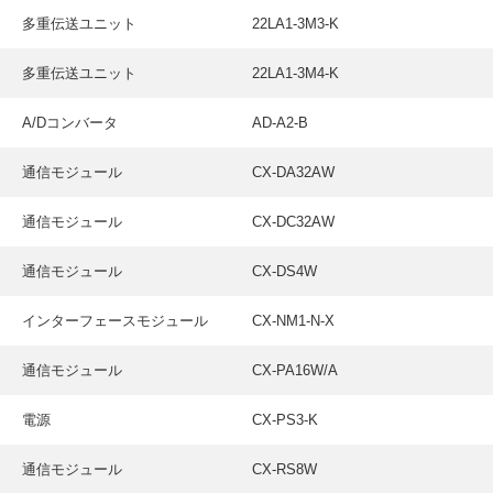
採用情報
多重伝送ユニット
22LA1-3M3-K
GREEN CHALLENGE
多重伝送ユニット
22LA1-3M4-K
環境への取り組み
A/Dコンバータ
AD-A2-B
/
お問い合わせ
発送先
通信モジュール
CX-DA32AW
通信モジュール
CX-DC32AW
通信モジュール
CX-DS4W
インターフェースモジュール
CX-NM1-N-X
通信モジュール
CX-PA16W/A
電源
CX-PS3-K
通信モジュール
CX-RS8W