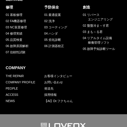
採用情報
修理
予防保全
創造
GREEN CHALLENGE
01 基板修理
01 最適提案
01 リバース
エンジニアリング
02 FA機器修理
02 洗浄
環境への取り組み
02 盤盤冷ま～す君
03 NC装置修理
03 コーティング
03 まも～る君
/
04 修理実績
04 ハンダ
お問い合わせ
発送先
04 リアルタイム設備
05 品質検査
05 劣化診断
稼働管理ソフト
06 故障原因解析
06 計測器校正
05 故障予知診断ツール
07 信頼性試験
COMPANY
THE REPAIR
お客様インタビュー
COMPANY PROFILE
お問い合わせ
PEOPLE
発送先
ACCESS
採用情報
NEWS
【AI】Dr.フクちゃん