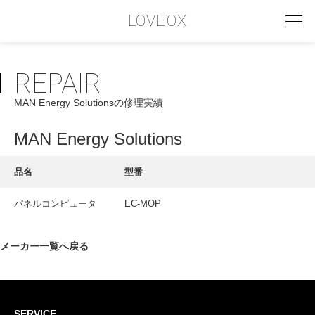
LOVEOX
REPAIR
PHILOSOPHY
MAN Energy Solutionsの修理実績
フィロソフィー
COMPANY PROFILE
MAN Energy Solutions
会社情報
品名
型番
SERVICE
パネルコンピュータ
EC-MOP
サービス内容
INTERVIEW
メーカー一覧へ戻る
お客様インタビュー
RECRUIT
SERVICE