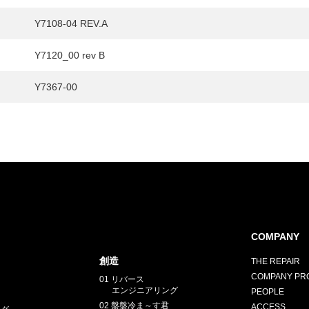
Y7108-04 REV.A
Y7120_00 rev B
Y7367-00
E
COMPANY
創造
THE REPAIR
COMPANY PRO
01 リバース
エンジニアリング
PEOPLE
02 盤盤冷ま～す君
ACCESS