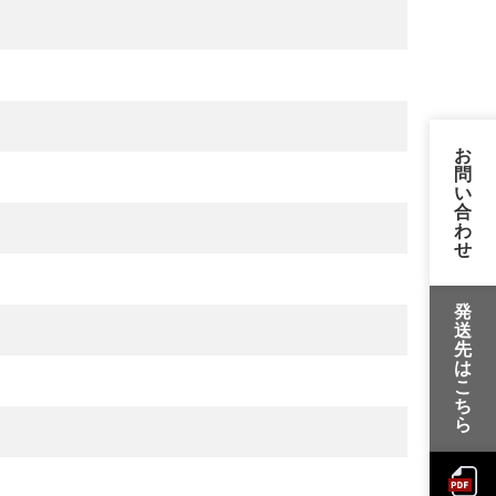
お
問
い
合
わ
せ
発
送
先
は
こ
ち
ら