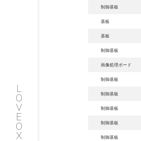
制御基板
PHILOSOP
/
基板
お問い合わせ
発
基板
フィロソフィー
制御基板
COMPANY
画像処理ボード
PROFILE
制御基板
L
会社情報
制御基板
O
V
SERVICE
制御基板
E
O
制御基板
サービス内容
X
制御基板