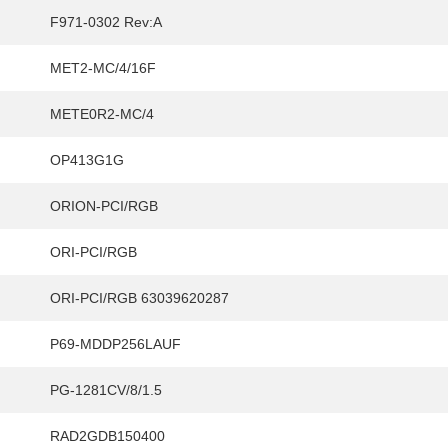
F971-0302 Rev:A
HY
MET2-MC/4/16F
送先
METE0R2-MC/4
OP413G1G
ORION-PCI/RGB
ORI-PCI/RGB
ORI-PCI/RGB 63039620287
P69-MDDP256LAUF
PG-1281CV/8/1.5
RAD2GDB150400