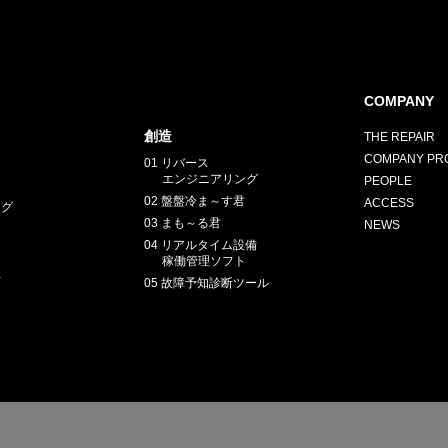
COMPANY
創造
THE REPAIR
COMPANY PRO
01 リバース
エンジニアリング
PEOPLE
02 盤盤冷ま～す君
ACCESS
ング
03 まも～る君
NEWS
04 リアルタイム設備
稼働管理ソフト
正
05 故障予知診断ツール
E