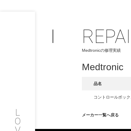
REPA
PHILOSOP
/
Medtronicの修理実績
お問い合わせ
発
Medtronic
フィロソフィー
COMPANY
品名
PROFILE
コントロールボック
L
会社情報
メーカー一覧へ戻る
O
V