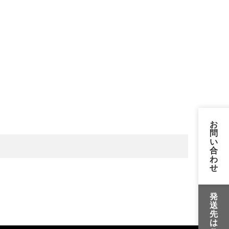
お
問
い
合
わ
せ
発
送
先
は