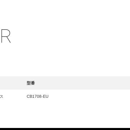
IR
HY
送先
型番
ス
CB1708-EU