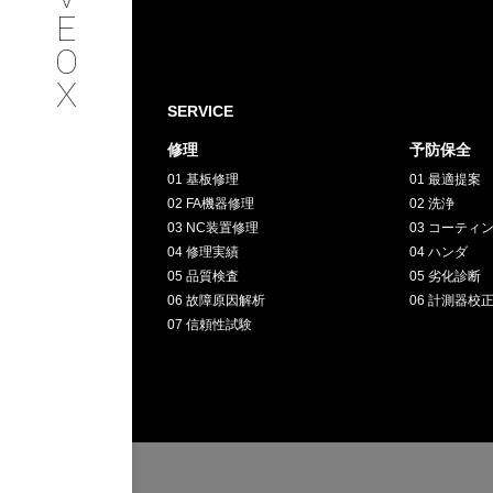
SERVICE
E
O
サービス内容
X
SERVICE
INTERVIEW
修理
予防保全
01 基板修理
01 最適提案
お客様インタビュー
02 FA機器修理
02 洗浄
03 NC装置修理
03 コーティ
RECRUIT
04 修理実績
04 ハンダ
05 品質検査
05 劣化診断
06 故障原因解析
06 計測器校
採用情報
07 信頼性試験
GREEN
CHALLENG
環境への取り組み