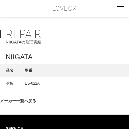
LOVEOX
REPAIR
PHILOSOPHY
NIIGATAの修理実績
フィロソフィー
COMPANY PROFILE
NIIGATA
会社情報
品名
型番
SERVICE
基板
ES-022A
サービス内容
INTERVIEW
メーカー一覧へ戻る
お客様インタビュー
RECRUIT
SERVICE