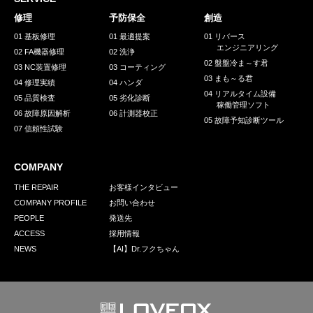
採用情報
修理
予防保全
創造
GREEN CHALLENGE
01 基板修理
01 最適提案
01 リバース
エンジニアリング
02 FA機器修理
02 洗浄
環境への取り組み
02 盤盤冷ま～す君
03 NC装置修理
03 コーティング
03 まも～る君
/
04 修理実績
04 ハンダ
お問い合わせ
発送先
04 リアルタイム設備
05 品質検査
05 劣化診断
稼働管理ソフト
06 故障原因解析
06 計測器校正
05 故障予知診断ツール
07 信頼性試験
COMPANY
THE REPAIR
お客様インタビュー
COMPANY PROFILE
お問い合わせ
PEOPLE
発送先
ACCESS
採用情報
NEWS
【AI】Dr.フクちゃん