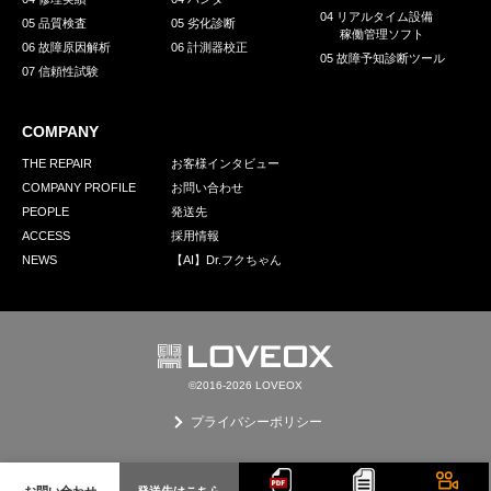
04 リアルタイム設備
05 品質検査
05 劣化診断
稼働管理ソフト
06 故障原因解析
06 計測器校正
05 故障予知診断ツール
07 信頼性試験
COMPANY
THE REPAIR
お客様インタビュー
COMPANY PROFILE
お問い合わせ
PEOPLE
発送先
ACCESS
採用情報
NEWS
【AI】Dr.フクちゃん
©2016-2026 LOVEOX
プライバシーポリシー