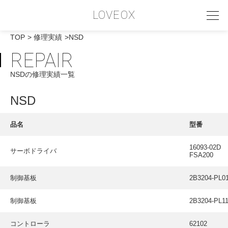
LOVEOX
TOP
修理実績
NSD
REPAIR
PHILOSOPHY
NSDの修理実績一覧
フィロソフィー
COMPANY PROFILE
NSD
会社情報
品名
型番
SERVICE
16093-02D
サーボドライバ
サービス内容
FSA200
INTERVIEW
制御基板
2B3204-PL0
お客様インタビュー
制御基板
2B3204-PL1
RECRUIT
コントローラ
62102