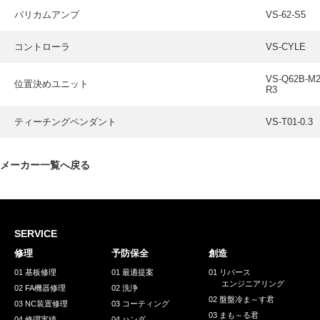
バリカムアンプ
VS-62-S5
コントローラ
VS-CYLE
VS-Q62B-M
位置決めユニット
R3
ティーチングペンダント
VS-T01-0.3
メーカー一覧へ戻る
SERVICE
修理
予防保全
創造
01 基板修理
01 最適提案
01 リバース
エンジニアリング
02 FA機器修理
02 洗浄
02 盤盤冷ま～す君
03 NC装置修理
03 コーティング
03 まも～る君
04 修理実績
04 ハンダ