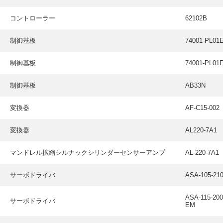
採用情報
コントローラー
62102B
GREEN CHALLENGE
環境への取り組み
制御基板
74001-PL01
/
お問い合わせ
発送先
制御基板
74001-PL01
制御基板
AB33N
変換器
AF-C15-002
変換器
AL220-7A1
マンドレル拡縮シルナックシリンダーセンサーアンプ
AL-220-7A1
サーボドライバ
ASA-105-21
ASA-115-200
サーボドライバ
EM