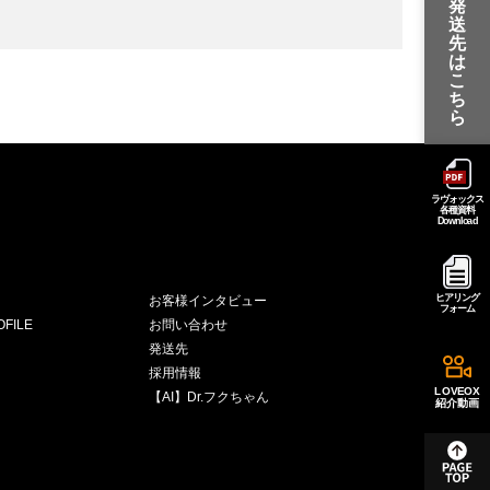
発
送
先
は
こ
ち
ら
ラヴォックス
各種資料
Download
ヒアリング
お客様インタビュー
フォーム
FILE
お問い合わせ
発送先
採用情報
LOVEOX
【AI】Dr.フクちゃん
紹介動画