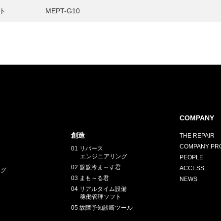
ト
MEPT-G10
COMPANY
創造
THE REPAIR
COMPANY PRO
01 リバース
エンジニアリング
PEOPLE
02 盤盤冷ま～す君
ACCESS
ング
03 まも～る君
NEWS
04 リアルタイム設備
稼働管理ソフト
正
05 故障予知診断ツール