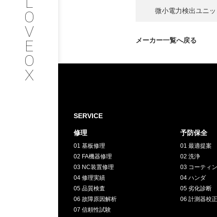
L
会社情報
微小電力検出ユニッ
O
V
SERVICE
メーカー一覧へ戻る
E
O
サービス内容
X
INTERVIEW
お客様インタビュー
SERVICE
修理
予防保全
RECRUIT
01 基板修理
01 最適提案
02 FA機器修理
02 洗浄
採用情報
03 NC装置修理
03 コーティ
04 修理実績
04 ハンダ
05 品質検査
05 劣化診断
GREEN
06 故障原因解析
06 計測器校
07 信頼性試験