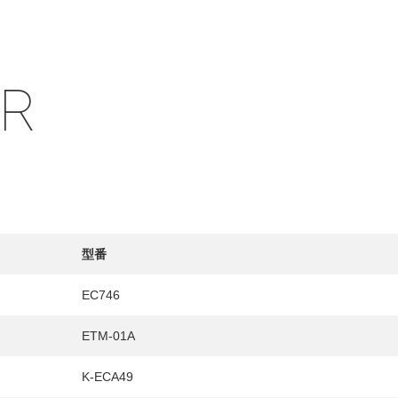
IR
HY
送先
型番
EC746
ETM-01A
K-ECA49