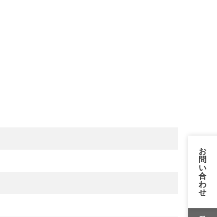
お
問
い
合
わ
せ