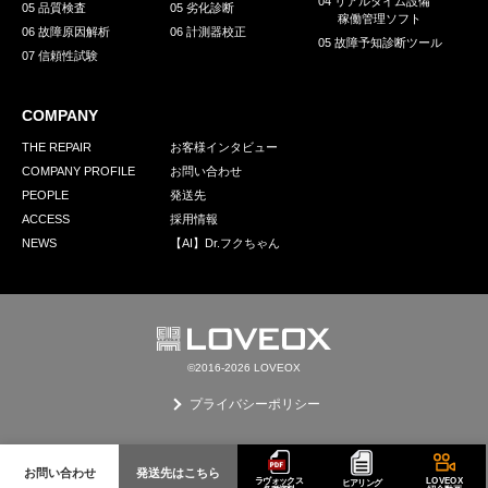
04 リアルタイム設備
05 品質検査
05 劣化診断
稼働管理ソフト
06 故障原因解析
06 計測器校正
05 故障予知診断ツール
07 信頼性試験
COMPANY
THE REPAIR
お客様インタビュー
COMPANY PROFILE
お問い合わせ
PEOPLE
発送先
ACCESS
採用情報
NEWS
【AI】Dr.フクちゃん
©2016-2026 LOVEOX
プライバシーポリシー
お問い合わせ
発送先はこちら
ラヴォックス
LOVEOX
ヒアリング