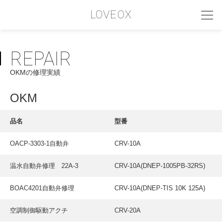
LOVEOX
REPAIR
PHILOSOPHY
OKMの修理実績
フィロソフィー
COMPANY PROFILE
OKM
会社情報
品名
型番
SERVICE
OACP-3303-1自動弁
CRV-10A
サービス内容
温水自動弁修理 22A-3
CRV-10A(DNEP-1005PB-32RS)
INTERVIEW
お客様インタビュー
BOAC4201自動弁修理
CRV-10A(DNEP-TIS 10K 125A)
RECRUIT
空調制御駆動アクチ
CRV-20A