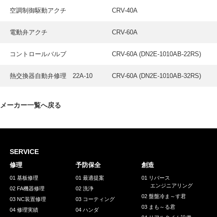
採用情報
空調制御駆動アクチ
CRV-40A
GREEN CHALLENGE
電動弁アクチ
CRV-60A
環境への取り組み
コントロールバルブ
CRV-60A (DN2E-1010AB-22RS)
/
お問い合わせ
発送先
熱交換器自動弁修理 22A-10
CRV-60A (DN2E-1010AB-32RS)
メーカー一覧へ戻る
SERVICE
修理
予防保全
創造
01 基板修理
01 最適提案
01 リバース
エンジニアリング
02 FA機器修理
02 洗浄
02 盤盤冷ま～す君
03 NC装置修理
03 コーティング
03 まも～る君
04 修理実績
04 ハンダ