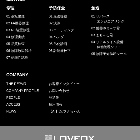
採用情報
修理
予防保全
創造
GREEN CHALLENGE
01 基板修理
01 最適提案
01 リバース
エンジニアリング
02 FA機器修理
02 洗浄
環境への取り組み
02 盤盤冷ま～す君
03 NC装置修理
03 コーティング
03 まも～る君
/
04 修理実績
04 ハンダ
お問い合わせ
発送先
04 リアルタイム設備
05 品質検査
05 劣化診断
稼働管理ソフト
06 故障原因解析
06 計測器校正
05 故障予知診断ツール
07 信頼性試験
COMPANY
THE REPAIR
お客様インタビュー
COMPANY PROFILE
お問い合わせ
PEOPLE
発送先
ACCESS
採用情報
NEWS
【AI】Dr.フクちゃん