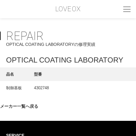
LOVEOX
REPAIR
PHILOSOPHY
OPTICAL COATING LABORATORYの修理実績
フィロソフィー
COMPANY PROFILE
OPTICAL COATING LABORATORY
会社情報
品名
型番
SERVICE
制御基板
4302748
サービス内容
INTERVIEW
メーカー一覧へ戻る
お客様インタビュー
RECRUIT
SERVICE