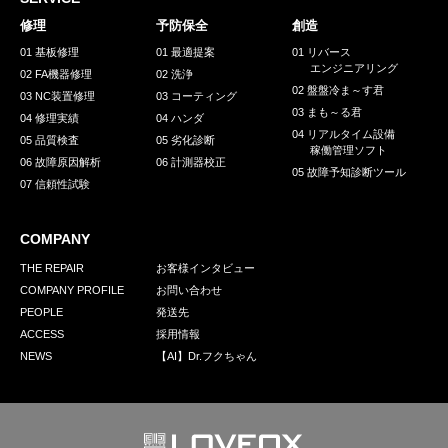
採用情報
修理
予防保全
創造
GREEN CHALLENGE
01 基板修理
01 最適提案
01 リバース
エンジニアリング
02 FA機器修理
02 洗浄
環境への取り組み
02 盤盤冷ま～す君
03 NC装置修理
03 コーティング
03 まも～る君
/
04 修理実績
04 ハンダ
お問い合わせ
発送先
04 リアルタイム設備
05 品質検査
05 劣化診断
稼働管理ソフト
06 故障原因解析
06 計測器校正
05 故障予知診断ツール
07 信頼性試験
COMPANY
THE REPAIR
お客様インタビュー
COMPANY PROFILE
お問い合わせ
PEOPLE
発送先
ACCESS
採用情報
NEWS
【AI】Dr.フクちゃん