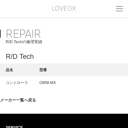
LOVEOX
REPAIR
PHILOSOPHY
R/D Techの修理実績
フィロソフィー
COMPANY PROFILE
R/D Tech
会社情報
品名
型番
SERVICE
コントローラ
OMNI-MX
サービス内容
INTERVIEW
メーカー一覧へ戻る
お客様インタビュー
RECRUIT
SERVICE