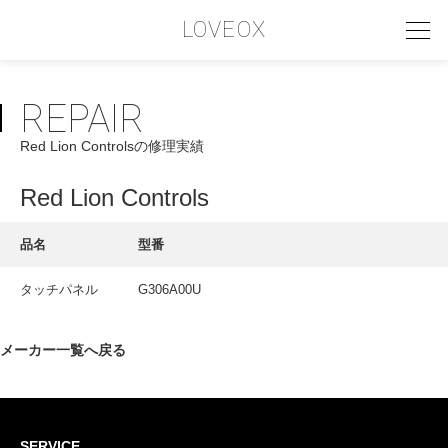
LOVEOX
REPAIR
PHILOSOPHY
Red Lion Controlsの修理実績
フィロソフィー
COMPANY PROFILE
Red Lion Controls
会社情報
品名
型番
SERVICE
タッチパネル
G306A00U
サービス内容
INTERVIEW
メーカー一覧へ戻る
お客様インタビュー
RECRUIT
SERVICE