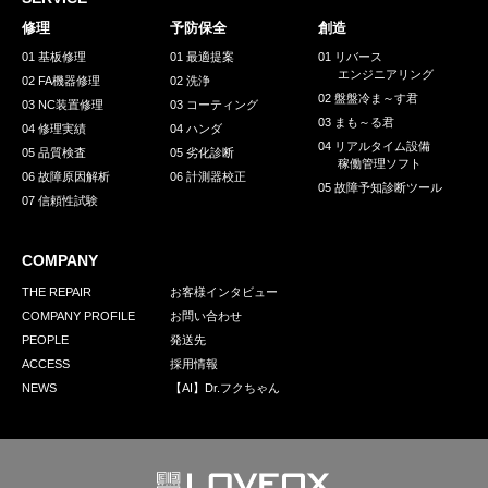
採用情報
修理
予防保全
創造
GREEN CHALLENGE
01 基板修理
01 最適提案
01 リバース
エンジニアリング
02 FA機器修理
02 洗浄
環境への取り組み
02 盤盤冷ま～す君
03 NC装置修理
03 コーティング
03 まも～る君
/
04 修理実績
04 ハンダ
お問い合わせ
発送先
04 リアルタイム設備
05 品質検査
05 劣化診断
稼働管理ソフト
06 故障原因解析
06 計測器校正
05 故障予知診断ツール
07 信頼性試験
COMPANY
THE REPAIR
お客様インタビュー
COMPANY PROFILE
お問い合わせ
PEOPLE
発送先
ACCESS
採用情報
NEWS
【AI】Dr.フクちゃん