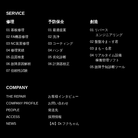
採用情報
GREEN CHALLENGE
SERVICE
修理
予防保全
創造
環境への取り組み
01 基板修理
01 最適提案
01 リバース
エンジニアリング
/
02 FA機器修理
02 洗浄
お問い合わせ
発送先
02 盤盤冷ま～す君
03 NC装置修理
03 コーティング
03 まも～る君
04 修理実績
04 ハンダ
04 リアルタイム設備
05 品質検査
05 劣化診断
稼働管理ソフト
06 故障原因解析
06 計測器校正
05 故障予知診断ツール
07 信頼性試験
COMPANY
THE REPAIR
お客様インタビュー
COMPANY PROFILE
お問い合わせ
PEOPLE
発送先
ACCESS
採用情報
NEWS
【AI】Dr.フクちゃん