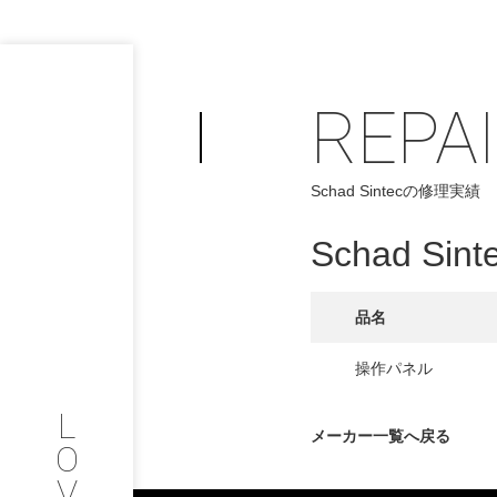
REPA
PHILOSOP
/
Schad Sintecの修理実績
お問い合わせ
発
Schad Sint
フィロソフィー
COMPANY
品名
PROFILE
操作パネル
L
会社情報
メーカー一覧へ戻る
O
V