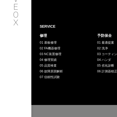
SERVICE
E
O
サービス内容
X
SERVICE
INTERVIEW
修理
予防保全
01 基板修理
01 最適提案
お客様インタビュー
02 FA機器修理
02 洗浄
03 NC装置修理
03 コーティ
RECRUIT
04 修理実績
04 ハンダ
05 品質検査
05 劣化診断
06 故障原因解析
06 計測器校
採用情報
07 信頼性試験
GREEN
CHALLENG
環境への取り組み