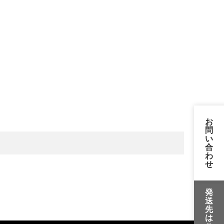
お
問
い
合
わ
せ
発
送
先
は