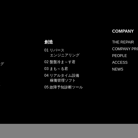
COMPANY
創造
THE REPAIR
COMPANY PRO
01 リバース
エンジニアリング
PEOPLE
02 盤盤冷ま～す君
ACCESS
ング
03 まも～る君
NEWS
04 リアルタイム設備
稼働管理ソフト
正
05 故障予知診断ツール
E