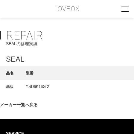
LOVEOX
REPAIR
PHILOSOPHY
SEALの修理実績
フィロソフィー
COMPANY PROFILE
SEAL
会社情報
品名
型番
SERVICE
基板
YSD6K16G-2
サービス内容
INTERVIEW
メーカー一覧へ戻る
お客様インタビュー
RECRUIT
SERVICE