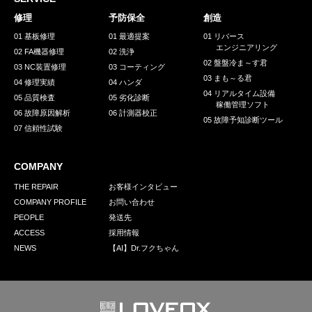
採用情報
修理
予防保全
創造
GREEN CHALLENGE
01 基板修理
01 最適提案
01 リバース
エンジニアリング
02 FA機器修理
02 洗浄
環境への取り組み
02 盤盤冷ま～す君
03 NC装置修理
03 コーティング
03 まも～る君
/
04 修理実績
04 ハンダ
お問い合わせ
発送先
04 リアルタイム設備
05 品質検査
05 劣化診断
稼働管理ソフト
06 故障原因解析
06 計測器校正
05 故障予知診断ツール
07 信頼性試験
COMPANY
THE REPAIR
お客様インタビュー
COMPANY PROFILE
お問い合わせ
PEOPLE
発送先
ACCESS
採用情報
NEWS
【AI】Dr.フクちゃん