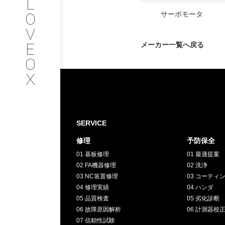
L
会社情報
O
サーボモータ
V
SERVICE
E
メーカー一覧へ戻る
O
サービス内容
X
INTERVIEW
お客様インタビュー
SERVICE
修理
予防保全
RECRUIT
01 基板修理
01 最適提案
02 FA機器修理
02 洗浄
採用情報
03 NC装置修理
03 コーティ
04 修理実績
04 ハンダ
05 品質検査
05 劣化診断
GREEN
06 故障原因解析
06 計測器校
07 信頼性試験