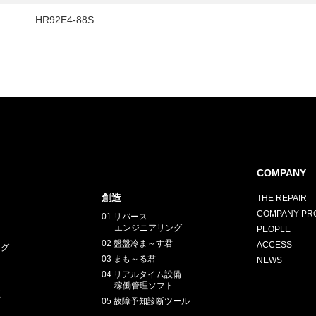
HR92E4-88S
COMPANY
創造
THE REPAIR
COMPANY PRO
01 リバース
エンジニアリング
PEOPLE
02 盤盤冷ま～す君
ACCESS
ング
03 まも～る君
NEWS
04 リアルタイム設備
稼働管理ソフト
正
05 故障予知診断ツール