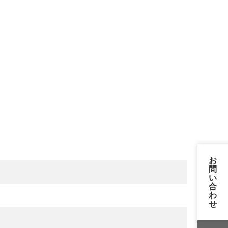
お
問
い
合
わ
せ