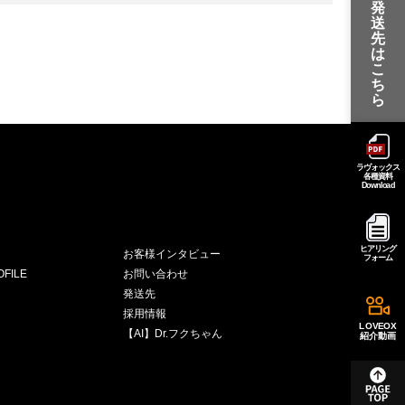
発
送
先
は
こ
ち
ら
ラヴォックス
各種資料
Download
ヒアリング
お客様インタビュー
フォーム
FILE
お問い合わせ
発送先
採用情報
LOVEOX
【AI】Dr.フクちゃん
紹介動画