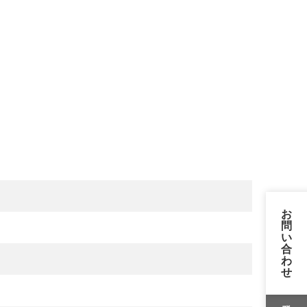
お
問
い
合
わ
せ