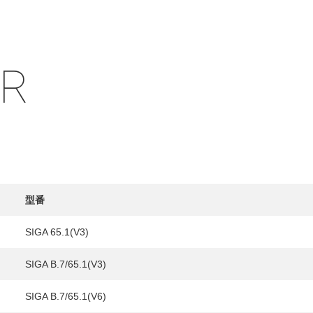
IR
HY
送先
型番
SIGA 65.1(V3)
SIGA B.7/65.1(V3)
SIGA B.7/65.1(V6)