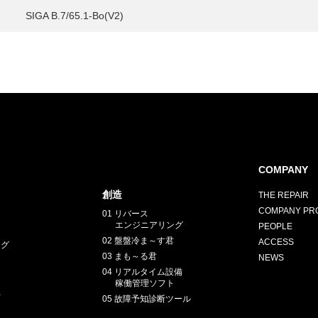
SIGA B.7/65.1-Bo(V2)
COMPANY
創造
THE REPAIR
COMPANY PRO
01 リバース
エンジニアリング
PEOPLE
02 盤盤冷ま～す君
ACCESS
ング
03 まも～る君
NEWS
04 リアルタイム設備
稼働管理ソフト
正
05 故障予知診断ツール