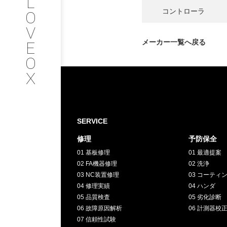
L
会社情報
コントローラ
O
V
SERVICE
メーカー一覧へ戻る
E
O
サービス内容
X
INTERVIEW
お客様インタビュー
SERVICE
修理
予防保全
RECRUIT
01 基板修理
01 最適提案
02 FA機器修理
02 洗浄
採用情報
03 NC装置修理
03 コーティ
04 修理実績
04 ハンダ
05 品質検査
05 劣化診断
GREEN
06 故障原因解析
06 計測器校
07 信頼性試験