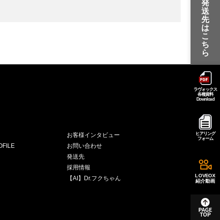
発
送
先
は
こ
ち
ら
ラヴォックス
各種資料
Download
ヒアリング
お客様インタビュー
フォーム
FILE
お問い合わせ
発送先
採用情報
LOVEOX
【AI】Dr.フクちゃん
紹介動画