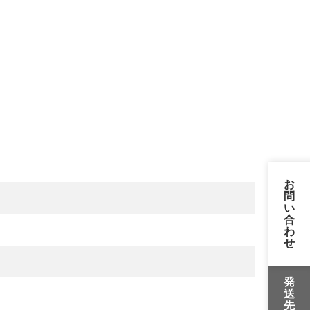
お
問
い
合
わ
せ
発
送
先