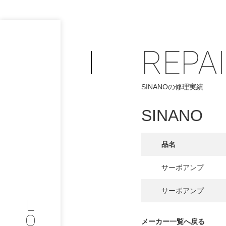
REPA
SINANOの修理実績
PHILOSOP
/
お問い合わせ
発
SINANO
フィロソフィー
品名
COMPANY
サーボアンプ
PROFILE
サーボアンプ
L
会社情報
O
メーカー一覧へ戻る