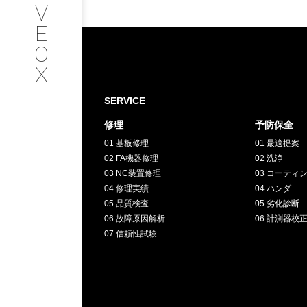
V
SERVICE
E
O
サービス内容
X
INTERVIEW
SERVICE
修理
予防保全
お客様インタビュー
01 基板修理
01 最適提案
02 FA機器修理
02 洗浄
RECRUIT
03 NC装置修理
03 コーティ
04 修理実績
04 ハンダ
05 品質検査
05 劣化診断
採用情報
06 故障原因解析
06 計測器校
07 信頼性試験
GREEN
CHALLENG