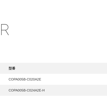
IR
HY
送先
型番
COPA005B-C020A2E
COPA005B-C024A2E-H