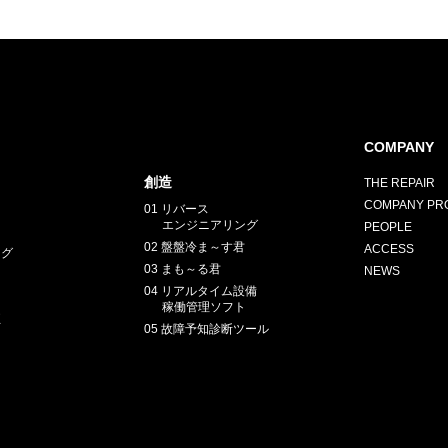
COMPANY
創造
THE REPAIR
COMPANY PRO
01 リバース
エンジニアリング
PEOPLE
02 盤盤冷ま～す君
ACCESS
ング
03 まも～る君
NEWS
04 リアルタイム設備
稼働管理ソフト
正
05 故障予知診断ツール
E