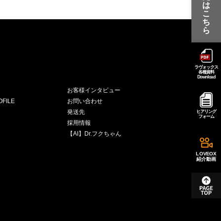
は
こ
ち
ら
ラヴォックス
各種資料
Download
お客様インタビュー
FILE
お問い合わせ
発送先
ヒアリング
フォーム
採用情報
【AI】Dr.フクちゃん
LOVEOX
紹介動画