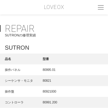
LOVEOX
REPAIR
PHILOSOPHY
SUTRONの修理実績
フィロソフィー
COMPANY PROFILE
SUTRON
会社情報
品名
型番
SERVICE
操作パネル
80995.01
サービス内容
シーケンサ・モニタ
80821
INTERVIEW
お客様インタビュー
操作盤
80921000
RECRUIT
コントローラ
80991.200