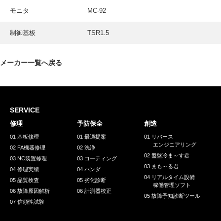
採用情報
モニタ
MC-92
GREEN CHALLENGE
制御基板
TSR1.5
環境への取り組み
/
お問い合わせ
発送先
メーカー一覧へ戻る
SERVICE
修理
予防保全
創造
01 基板修理
01 最適提案
01 リバース
エンジニアリング
02 FA機器修理
02 洗浄
02 盤盤冷ま～す君
03 NC装置修理
03 コーティング
03 まも～る君
04 修理実績
04 ハンダ
04 リアルタイム設備
05 品質検査
05 劣化診断
稼働管理ソフト
06 故障原因解析
06 計測器校正
05 故障予知診断ツール
07 信頼性試験