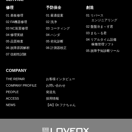
採用情報
修理
予防保全
創造
GREEN CHALLENGE
01 基板修理
01 最適提案
01 リバース
エンジニアリング
02 FA機器修理
02 洗浄
環境への取り組み
02 盤盤冷ま～す君
03 NC装置修理
03 コーティング
03 まも～る君
/
04 修理実績
04 ハンダ
お問い合わせ
発送先
04 リアルタイム設備
05 品質検査
05 劣化診断
稼働管理ソフト
06 故障原因解析
06 計測器校正
05 故障予知診断ツール
07 信頼性試験
COMPANY
THE REPAIR
お客様インタビュー
COMPANY PROFILE
お問い合わせ
PEOPLE
発送先
ACCESS
採用情報
NEWS
【AI】Dr.フクちゃん