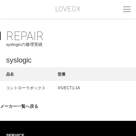
LOVEOX
REPAIR
PHILOSOPHY
syslogicの修理実績
フィロソフィー
COMPANY PROFILE
syslogic
会社情報
品名
型番
SERVICE
コントローラボックス
IIS/ECT1-1A
サービス内容
INTERVIEW
メーカー一覧へ戻る
お客様インタビュー
RECRUIT
SERVICE