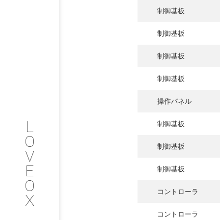
制御基板
PHILOSOP
/
お問い合わせ
発
制御基板
フィロソフィー
制御基板
COMPANY
制御基板
PROFILE
操作パネル
L
制御基板
会社情報
O
制御基板
V
SERVICE
E
制御基板
O
サービス内容
コントローラ
X
INTERVIEW
コントローラ