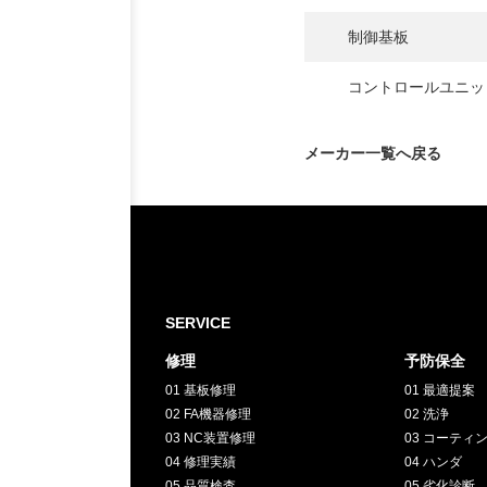
制御基板
お客様インタビュー
コントロールユニッ
RECRUIT
メーカー一覧へ戻る
採用情報
GREEN
CHALLENG
SERVICE
環境への取り組み
修理
予防保全
01 基板修理
01 最適提案
02 FA機器修理
02 洗浄
03 NC装置修理
03 コーティ
04 修理実績
04 ハンダ
05 品質検査
05 劣化診断