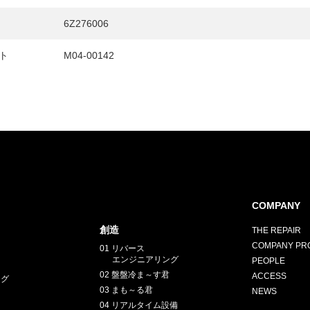
6Z276006
ト
M04-00142
E
COMPANY
創造
THE REPAIR
COMPANY PRO
01 リバース
エンジニアリング
PEOPLE
02 盤盤冷ま～す君
ACCESS
ング
03 まも～る君
NEWS
04 リアルタイム設備