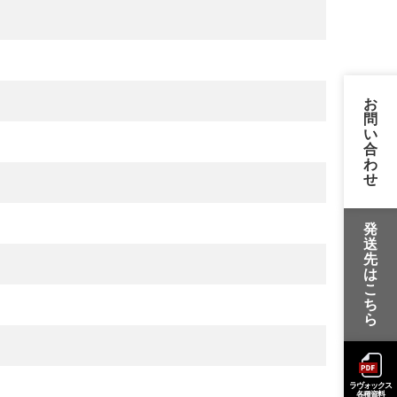
お
問
い
合
わ
せ
発
送
先
は
こ
ち
ら
ラヴォックス
各種資料