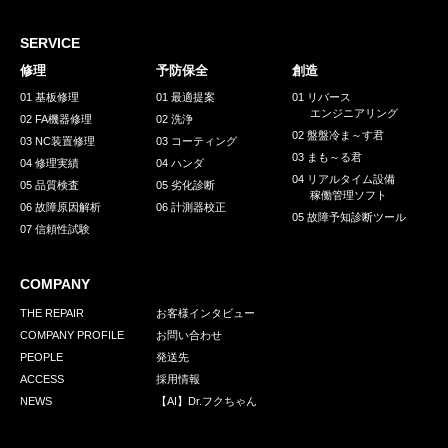
採用情報
GREEN CHALLENGE
SERVICE
修理
予防保全
創造
環境への取り組み
01 基板修理
01 最適提案
01 リバース
エンジニアリング
/
02 FA機器修理
02 洗浄
お問い合わせ
発送先
02 盤盤冷ま～す君
03 NC装置修理
03 コーティング
03 まも～る君
04 修理実績
04 ハンダ
04 リアルタイム設備
05 品質検査
05 劣化診断
稼働管理ソフト
06 故障原因解析
06 計測器校正
05 故障予知診断ツール
07 信頼性試験
COMPANY
THE REPAIR
お客様インタビュー
COMPANY PROFILE
お問い合わせ
PEOPLE
発送先
ACCESS
採用情報
NEWS
【AI】Dr.フクちゃん