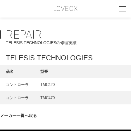
LOVEOX
REPAIR
PHILOSOPHY
TELESIS TECHNOLOGIESの修理実績
フィロソフィー
COMPANY PROFILE
TELESIS TECHNOLOGIES
会社情報
品名
型番
SERVICE
コントローラ
TMC420
サービス内容
コントローラ
TMC470
INTERVIEW
お客様インタビュー
メーカー一覧へ戻る
RECRUIT