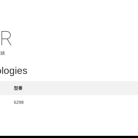
IR
HY
実績
送先
logies
型番
6298