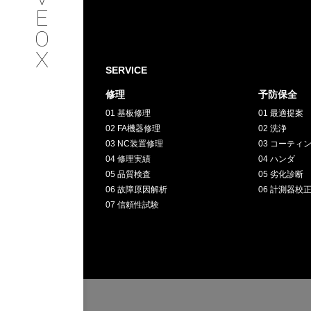
SERVICE
E
O
サービス内容
X
SERVICE
INTERVIEW
修理
予防保全
01 基板修理
01 最適提案
お客様インタビュー
02 FA機器修理
02 洗浄
03 NC装置修理
03 コーティ
RECRUIT
04 修理実績
04 ハンダ
05 品質検査
05 劣化診断
06 故障原因解析
06 計測器校
採用情報
07 信頼性試験
GREEN
CHALLENG
環境への取り組み