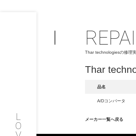
REPA
PHILOSOP
/
Thar technologiesの修理
お問い合わせ
発
Thar techno
フィロソフィー
COMPANY
品名
PROFILE
A/Dコンバータ
L
会社情報
メーカー一覧へ戻る
O
V