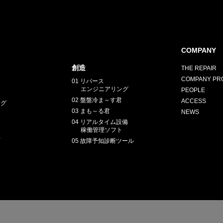
COMPANY
創造
THE REPAIR
COMPANY PRO
01 リバース
エンジニアリング
PEOPLE
02 盤盤冷ま～す君
ACCESS
ング
03 まも～る君
NEWS
04 リアルタイム設備
稼働管理ソフト
正
05 故障予知診断ツール
E