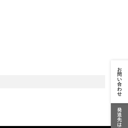
お
問
い
合
わ
せ
発
送
先
は