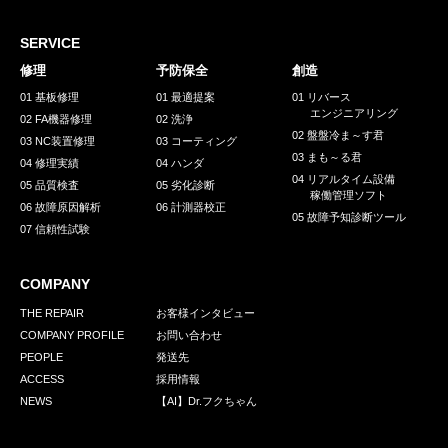
採用情報
GREEN CHALLENGE
SERVICE
修理
予防保全
創造
環境への取り組み
01 基板修理
01 最適提案
01 リバース
エンジニアリング
/
02 FA機器修理
02 洗浄
お問い合わせ
発送先
02 盤盤冷ま～す君
03 NC装置修理
03 コーティング
03 まも～る君
04 修理実績
04 ハンダ
04 リアルタイム設備
05 品質検査
05 劣化診断
稼働管理ソフト
06 故障原因解析
06 計測器校正
05 故障予知診断ツール
07 信頼性試験
COMPANY
THE REPAIR
お客様インタビュー
COMPANY PROFILE
お問い合わせ
PEOPLE
発送先
ACCESS
採用情報
NEWS
【AI】Dr.フクちゃん