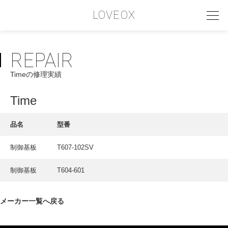
LOVEOX
REPAIR
PHILOSOPHY
Timeの修理実績
フィロソフィー
COMPANY PROFILE
Time
会社情報
品名
型番
SERVICE
制御基板
T607-102SV
サービス内容
制御基板
T604-601
INTERVIEW
お客様インタビュー
メーカー一覧へ戻る
RECRUIT