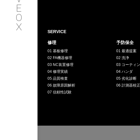
SERVICE
E
O
サービス内容
X
SERVICE
INTERVIEW
修理
予防保全
01 基板修理
01 最適提案
お客様インタビュー
02 FA機器修理
02 洗浄
03 NC装置修理
03 コーティ
RECRUIT
04 修理実績
04 ハンダ
05 品質検査
05 劣化診断
06 故障原因解析
06 計測器校
採用情報
07 信頼性試験
GREEN
CHALLENG
環境への取り組み