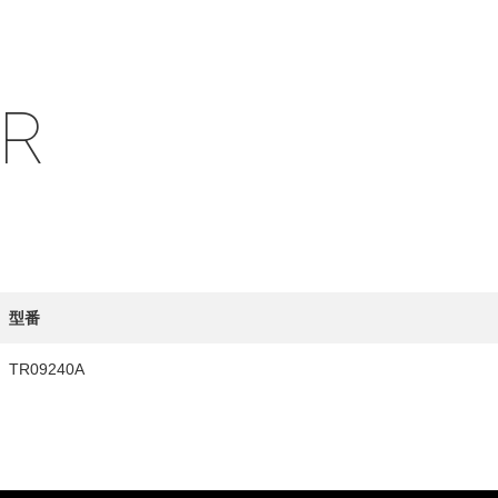
IR
HY
送先
型番
TR09240A