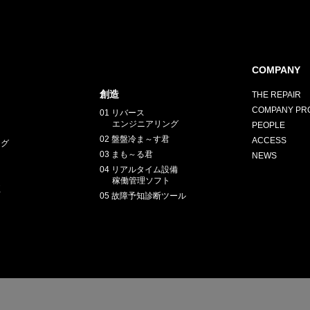
COMPANY
創造
THE REPAIR
COMPANY PRO
01 リバース
エンジニアリング
PEOPLE
02 盤盤冷ま～す君
ACCESS
ング
03 まも～る君
NEWS
04 リアルタイム設備
稼働管理ソフト
正
05 故障予知診断ツール
E