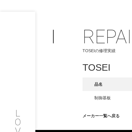
REPA
PHILOSOP
/
TOSEIの修理実績
お問い合わせ
発
TOSEI
フィロソフィー
COMPANY
品名
PROFILE
制御基板
L
会社情報
メーカー一覧へ戻る
O
V