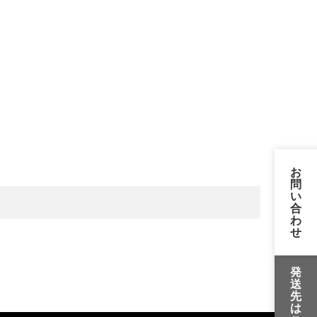
お
問
い
合
わ
せ
発
送
先
は