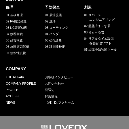
採用情報
修理
予防保全
創造
GREEN CHALLENGE
01 基板修理
01 最適提案
01 リバース
エンジニアリング
02 FA機器修理
02 洗浄
環境への取り組み
02 盤盤冷ま～す君
03 NC装置修理
03 コーティング
03 まも～る君
/
04 修理実績
04 ハンダ
お問い合わせ
発送先
04 リアルタイム設備
05 品質検査
05 劣化診断
稼働管理ソフト
06 故障原因解析
06 計測器校正
05 故障予知診断ツール
07 信頼性試験
COMPANY
THE REPAIR
お客様インタビュー
COMPANY PROFILE
お問い合わせ
PEOPLE
発送先
ACCESS
採用情報
NEWS
【AI】Dr.フクちゃん