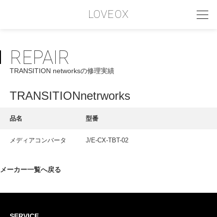
LOVEOX
REPAIR
PHILOSOPHY
TRANSITION networksの修理実績
フィロソフィー
COMPANY PROFILE
TRANSITIONnetrworks
会社情報
品名
型番
SERVICE
メディアコンバータ
J/E-CX-TBT-02
サービス内容
INTERVIEW
メーカー一覧へ戻る
お客様インタビュー
RECRUIT
SERVICE