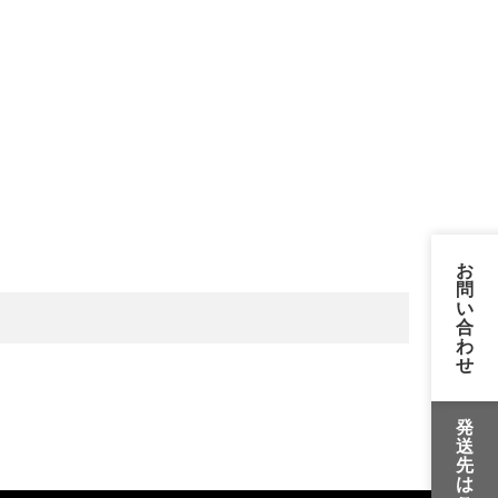
お
問
い
合
わ
せ
発
送
先
は