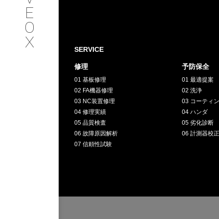
SERVICE
E
O
サービス内容
X
SERVICE
INTERVIEW
修理
予防保全
01 基板修理
01 最適提案
お客様インタビュー
02 FA機器修理
02 洗浄
03 NC装置修理
03 コーティ
RECRUIT
04 修理実績
04 ハンダ
05 品質検査
05 劣化診断
06 故障原因解析
06 計測器校
採用情報
07 信頼性試験
GREEN
CHALLENG
環境への取り組み