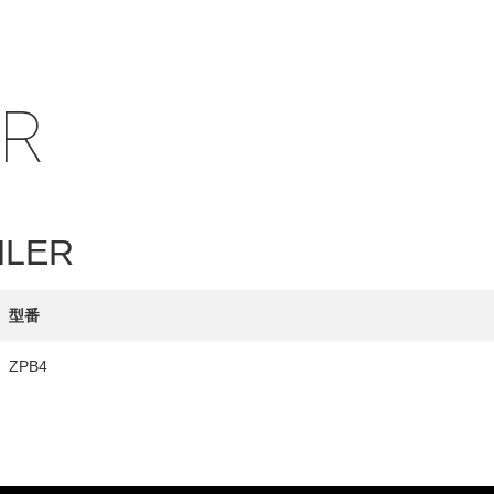
IR
HY
送先
HLER
型番
ZPB4