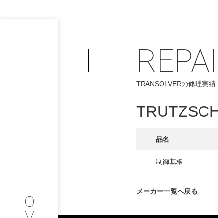
REPA
PHILOSOP
/
TRANSOLVERの修理実績
お問い合わせ
発
TRUTZSC
フィロソフィー
COMPANY
品名
PROFILE
制御基板
L
会社情報
メーカー一覧へ戻る
O
V