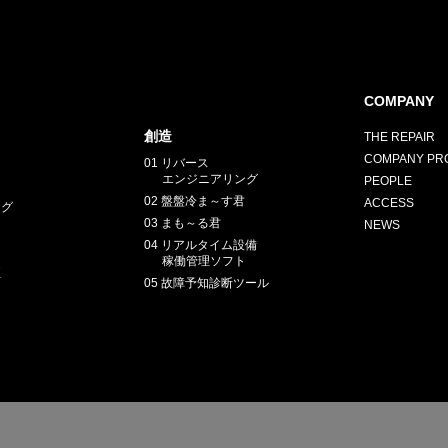
COMPANY
創造
THE REPAIR
COMPANY PRO
01 リバース
エンジニアリング
PEOPLE
02 盤盤冷ま～す君
ACCESS
ング
03 まも～る君
NEWS
04 リアルタイム設備
稼働管理ソフト
正
05 故障予知診断ツール
E