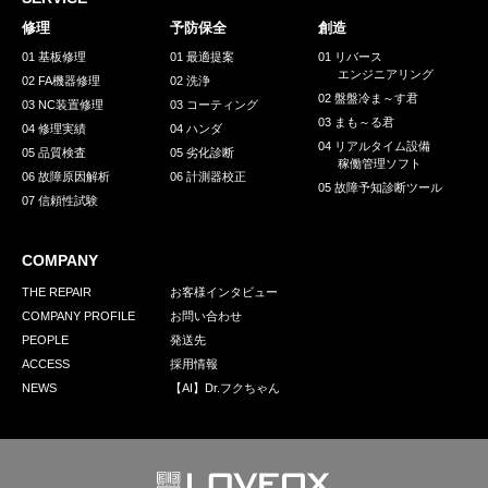
採用情報
修理
予防保全
創造
GREEN CHALLENGE
01 基板修理
01 最適提案
01 リバース
エンジニアリング
02 FA機器修理
02 洗浄
環境への取り組み
02 盤盤冷ま～す君
03 NC装置修理
03 コーティング
03 まも～る君
/
04 修理実績
04 ハンダ
お問い合わせ
発送先
04 リアルタイム設備
05 品質検査
05 劣化診断
稼働管理ソフト
06 故障原因解析
06 計測器校正
05 故障予知診断ツール
07 信頼性試験
COMPANY
THE REPAIR
お客様インタビュー
COMPANY PROFILE
お問い合わせ
PEOPLE
発送先
ACCESS
採用情報
NEWS
【AI】Dr.フクちゃん