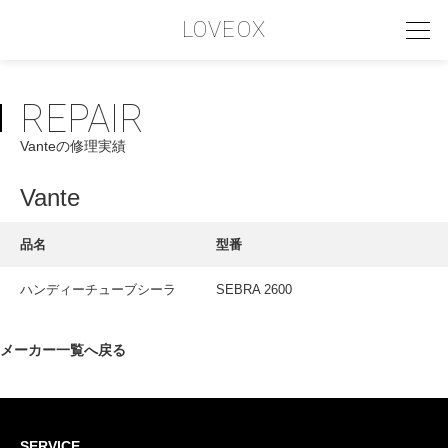
LOVEOX
REPAIR
PHILOSOPHY
Vanteの修理実績
フィロソフィー
COMPANY PROFILE
Vante
会社情報
品名
型番
SERVICE
ハンディーチューブシーラ
SEBRA 2600
サービス内容
INTERVIEW
メーカー一覧へ戻る
お客様インタビュー
RECRUIT
SERVICE