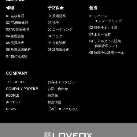
採用情報
修理
予防保全
創造
GREEN CHALLENGE
01 基板修理
01 最適提案
01 リバース
エンジニアリング
02 FA機器修理
02 洗浄
環境への取り組み
02 盤盤冷ま～す君
03 NC装置修理
03 コーティング
03 まも～る君
/
04 修理実績
04 ハンダ
お問い合わせ
発送先
04 リアルタイム設備
05 品質検査
05 劣化診断
稼働管理ソフト
06 故障原因解析
06 計測器校正
05 故障予知診断ツール
07 信頼性試験
COMPANY
THE REPAIR
お客様インタビュー
COMPANY PROFILE
お問い合わせ
PEOPLE
発送先
ACCESS
採用情報
NEWS
【AI】Dr.フクちゃん