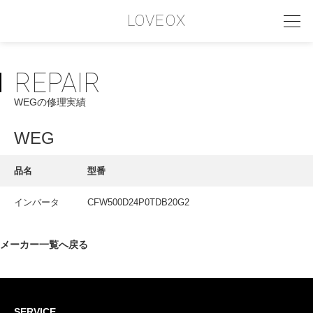
LOVEOX
REPAIR
PHILOSOPHY
WEGの修理実績
フィロソフィー
COMPANY PROFILE
WEG
会社情報
品名
型番
SERVICE
インバータ
CFW500D24P0TDB20G2
サービス内容
INTERVIEW
メーカー一覧へ戻る
お客様インタビュー
RECRUIT
SERVICE