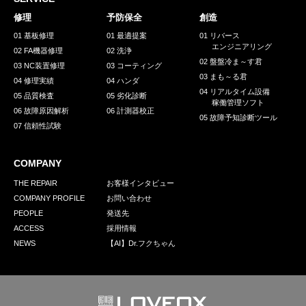
採用情報
修理
予防保全
創造
GREEN CHALLENGE
01 基板修理
01 最適提案
01 リバース
エンジニアリング
02 FA機器修理
02 洗浄
環境への取り組み
02 盤盤冷ま～す君
03 NC装置修理
03 コーティング
03 まも～る君
/
04 修理実績
04 ハンダ
お問い合わせ
発送先
04 リアルタイム設備
05 品質検査
05 劣化診断
稼働管理ソフト
06 故障原因解析
06 計測器校正
05 故障予知診断ツール
07 信頼性試験
COMPANY
THE REPAIR
お客様インタビュー
COMPANY PROFILE
お問い合わせ
PEOPLE
発送先
ACCESS
採用情報
NEWS
【AI】Dr.フクちゃん