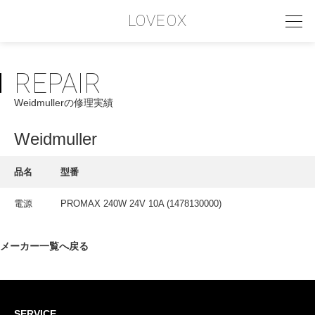
LOVEOX
REPAIR
PHILOSOPHY
Weidmullerの修理実績
フィロソフィー
COMPANY PROFILE
Weidmuller
会社情報
品名
型番
SERVICE
電源
PROMAX 240W 24V 10A (1478130000)
サービス内容
INTERVIEW
メーカー一覧へ戻る
お客様インタビュー
RECRUIT
SERVICE