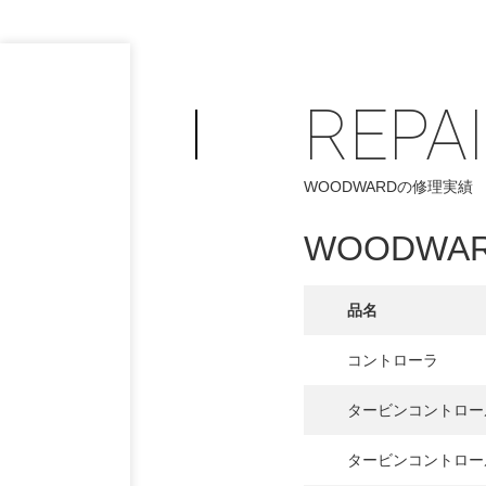
REPA
WOODWARDの修理実績
WOODWA
品名
コントローラ
PHILOSOP
/
タービンコントロー
お問い合わせ
発
タービンコントロー
フィロソフィー