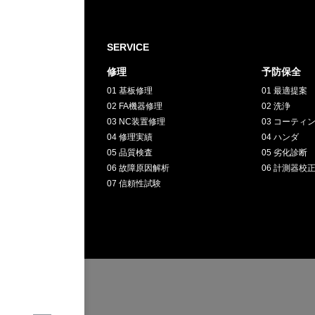
採用情報
SERVICE
GREEN
修理
予防保全
01 基板修理
01 最適提案
CHALLENG
02 FA機器修理
02 洗浄
03 NC装置修理
03 コーティ
04 修理実績
04 ハンダ
環境への取り組み
05 品質検査
05 劣化診断
06 故障原因解析
06 計測器校
07 信頼性試験