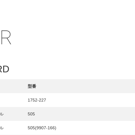
IR
RD
型番
1752-227
HY
ル
505
送先
ル
505(9907-166)