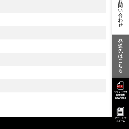
お
問
い
合
わ
せ
発
送
先
は
こ
ち
ら
ラヴォックス
各種資料
Download
ヒアリング
フォーム