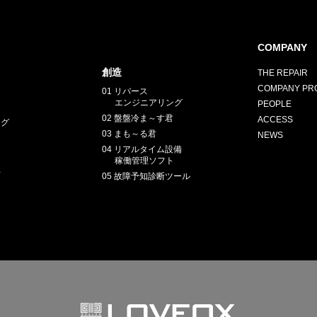
COMPANY
創造
THE REPAIR
COMPANY PRO
01 リバース
E
エンジニアリング
PEOPLE
02 盤盤冷ま～す君
ACCESS
ング
03 まも～る君
NEWS
04 リアルタイム設備
稼働管理ソフト
正
05 故障予知診断ツール