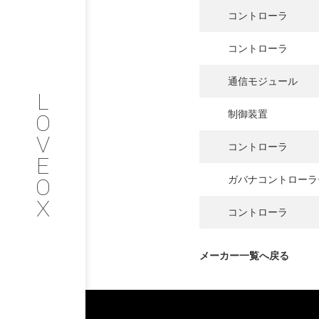
コントローラ
COMPANY
コントローラ
PROFILE
通信モジュール
L
会社情報
制御装置
O
V
SERVICE
コントローラ
E
O
ガバナコントローラ
サービス内容
X
コントローラ
INTERVIEW
メーカー一覧へ戻る
お客様インタビュー
RECRUIT