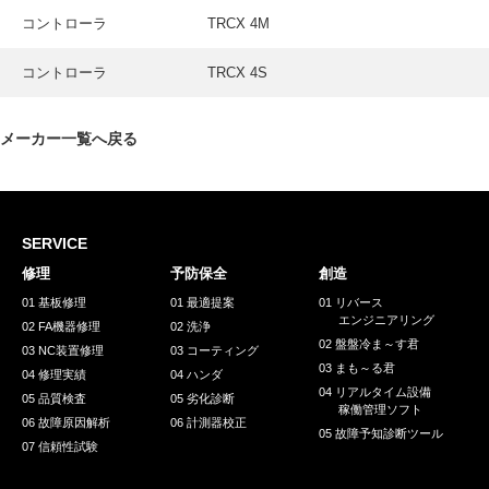
採用情報
コントローラ
TRCX 4M
GREEN CHALLENGE
コントローラ
TRCX 4S
環境への取り組み
/
お問い合わせ
発送先
メーカー一覧へ戻る
SERVICE
修理
予防保全
創造
01 基板修理
01 最適提案
01 リバース
エンジニアリング
02 FA機器修理
02 洗浄
02 盤盤冷ま～す君
03 NC装置修理
03 コーティング
03 まも～る君
04 修理実績
04 ハンダ
04 リアルタイム設備
05 品質検査
05 劣化診断
稼働管理ソフト
06 故障原因解析
06 計測器校正
05 故障予知診断ツール
07 信頼性試験