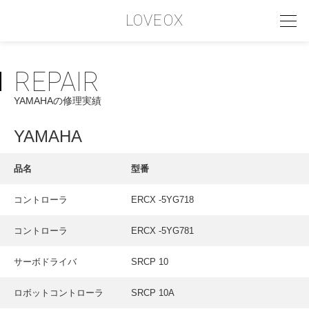
LOVEOX
REPAIR
PHILOSOPHY
YAMAHAの修理実績
フィロソフィー
COMPANY PROFILE
YAMAHA
会社情報
品名
型番
SERVICE
コントローラ
ERCX -5YG718
サービス内容
コントローラ
ERCX -5YG781
INTERVIEW
お客様インタビュー
サーボドライバ
SRCP 10
RECRUIT
ロボットコントローラ
SRCP 10A