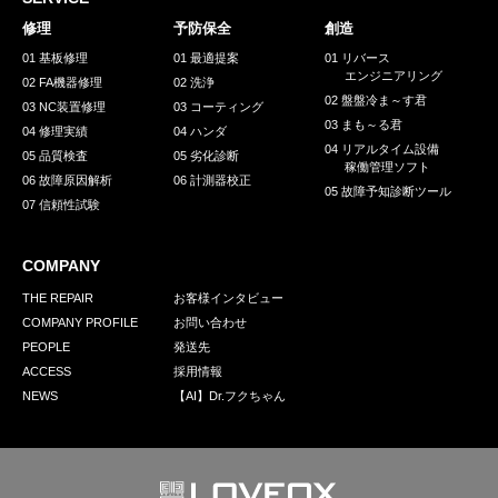
採用情報
修理
予防保全
創造
GREEN CHALLENGE
01 基板修理
01 最適提案
01 リバース
エンジニアリング
02 FA機器修理
02 洗浄
環境への取り組み
02 盤盤冷ま～す君
03 NC装置修理
03 コーティング
03 まも～る君
/
04 修理実績
04 ハンダ
お問い合わせ
発送先
04 リアルタイム設備
05 品質検査
05 劣化診断
稼働管理ソフト
06 故障原因解析
06 計測器校正
05 故障予知診断ツール
07 信頼性試験
COMPANY
THE REPAIR
お客様インタビュー
COMPANY PROFILE
お問い合わせ
PEOPLE
発送先
ACCESS
採用情報
NEWS
【AI】Dr.フクちゃん