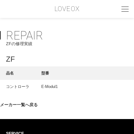
LOVEOX
REPAIR
PHILOSOPHY
ZFの修理実績
フィロソフィー
COMPANY PROFILE
ZF
会社情報
品名
型番
SERVICE
コントローラ
E-Modul1
サービス内容
INTERVIEW
メーカー一覧へ戻る
お客様インタビュー
RECRUIT
SERVICE